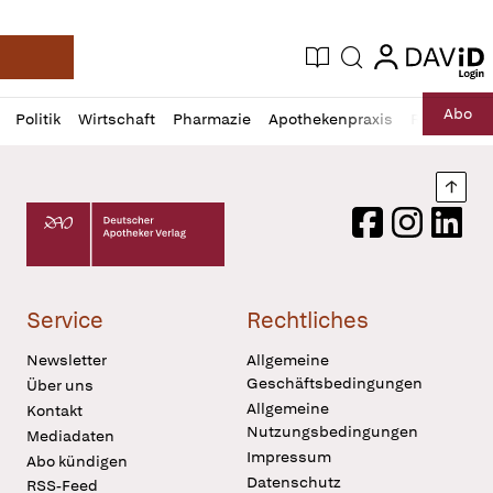
login
login
Aktuelle Ausgabe
Suche
Deutsche Apotheker Zeitung
Profil
Daz
Abo
Politik
Wirtschaft
Pharmazie
Apothekenpraxis
Recht
Sp
öffnen
Pur
Abo
öffnen
Nach
Deutscher Apotheker Verlag Logo
Facebook
Instagram
LinkedI
Service
Rechtliches
Newsletter
Allgemeine
Geschäftsbedingungen
Über uns
Allgemeine
Kontakt
Nutzungsbedingungen
Mediadaten
Impressum
Abo kündigen
Datenschutz
RSS-Feed