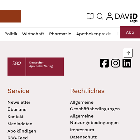
login
login
Aktuelle Ausgabe
Suche
Deutsche Apotheker Zeitung
Profil
Daz
Abo
Politik
Wirtschaft
Pharmazie
Apothekenpraxis
Recht
Sp
öffnen
Pur
Abo
öffnen
Nach
Deutscher Apotheker Verlag Logo
Facebook
Instagram
LinkedI
Service
Rechtliches
Newsletter
Allgemeine
Geschäftsbedingungen
Über uns
Allgemeine
Kontakt
Nutzungsbedingungen
Mediadaten
Impressum
Abo kündigen
Datenschutz
RSS-Feed