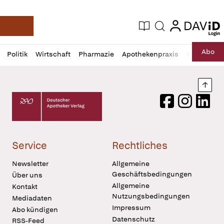
login
login
Aktuelle Ausgabe
Suche
Deutsche Apotheker Zeitung
Profil
Daz
Abo
Politik
Wirtschaft
Pharmazie
Apothekenpraxis
Recht
Sp
öffnen
Pur
Abo
öffnen
Nach
Deutscher Apotheker Verlag Logo
Facebook
Instagram
LinkedI
Service
Rechtliches
Newsletter
Allgemeine
Geschäftsbedingungen
Über uns
Allgemeine
Kontakt
Nutzungsbedingungen
Mediadaten
Impressum
Abo kündigen
Datenschutz
RSS-Feed