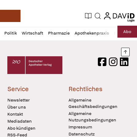
login
login
Aktuelle Ausgabe
Suche
Deutsche Apotheker Zeitung
Profil
Daz
Abo
Politik
Wirtschaft
Pharmazie
Apothekenpraxis
Recht
Sp
öffnen
Pur
Abo
öffnen
Nach
Deutscher Apotheker Verlag Logo
Facebook
Instagram
LinkedI
Service
Rechtliches
Newsletter
Allgemeine
Geschäftsbedingungen
Über uns
Allgemeine
Kontakt
Nutzungsbedingungen
Mediadaten
Impressum
Abo kündigen
Datenschutz
RSS-Feed