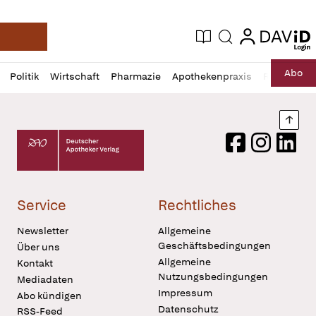
login
login
Aktuelle Ausgabe
Suche
Deutsche Apotheker Zeitung
Profil
Daz
Abo
Politik
Wirtschaft
Pharmazie
Apothekenpraxis
Recht
Sp
öffnen
Pur
Abo
öffnen
Nach
Deutscher Apotheker Verlag Logo
Facebook
Instagram
LinkedI
Service
Rechtliches
Newsletter
Allgemeine
Geschäftsbedingungen
Über uns
Allgemeine
Kontakt
Nutzungsbedingungen
Mediadaten
Impressum
Abo kündigen
Datenschutz
RSS-Feed