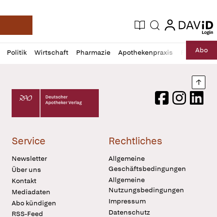
login
login
Aktuelle Ausgabe
Suche
Deutsche Apotheker Zeitung
Profil
Daz
Abo
Politik
Wirtschaft
Pharmazie
Apothekenpraxis
Recht
Sp
öffnen
Pur
Abo
öffnen
Nach
Deutscher Apotheker Verlag Logo
Facebook
Instagram
LinkedI
Service
Rechtliches
Newsletter
Allgemeine
Geschäftsbedingungen
Über uns
Allgemeine
Kontakt
Nutzungsbedingungen
Mediadaten
Impressum
Abo kündigen
Datenschutz
RSS-Feed