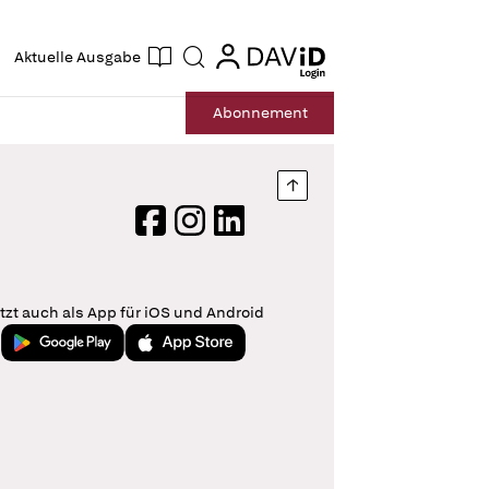
ogin
login
Aktuelle Ausgabe
Suche
Abo
nnement
Nach oben springen
Facebook
Instagram
LinkedIn
tzt auch als App für iOS und Android
Jetzt bei Google Play
Laden im App Store