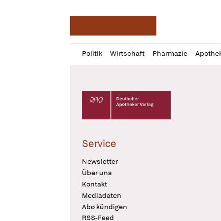
Deutsche Apotheker Ze
Profil
Daz
Politik
Wirtschaft
Pharmazie
Apothe
öffnen
Pur
Abo
öffnen
Deutscher Apotheker Verlag Logo
Service
Newsletter
Über uns
Kontakt
Mediadaten
Abo kündigen
RSS-Feed