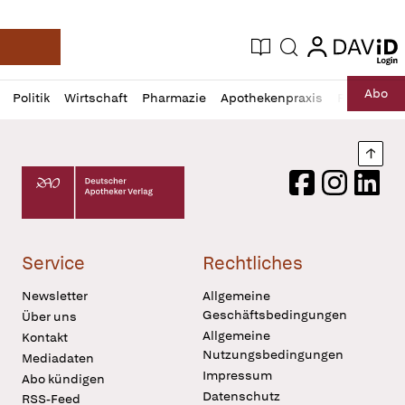
login
login
Aktuelle Ausgabe
Suche
Deutsche Apotheker Zeitung
Profil
Daz
Abo
Politik
Wirtschaft
Pharmazie
Apothekenpraxis
Recht
Sp
öffnen
Pur
Abo
öffnen
Nach
Deutscher Apotheker Verlag Logo
Facebook
Instagram
LinkedI
Service
Rechtliches
Newsletter
Allgemeine
Geschäftsbedingungen
Über uns
Allgemeine
Kontakt
Nutzungsbedingungen
Mediadaten
Impressum
Abo kündigen
Datenschutz
RSS-Feed