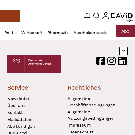
login
login
Aktuelle Ausgabe
Suche
Deutsche Apotheker Zeitung
Profil
Daz
Abo
Politik
Wirtschaft
Pharmazie
Apothekenpraxis
Recht
Sp
öffnen
Pur
Abo
öffnen
Nach
Deutscher Apotheker Verlag Logo
Facebook
Instagram
LinkedI
Service
Rechtliches
Newsletter
Allgemeine
Geschäftsbedingungen
Über uns
Allgemeine
Kontakt
Nutzungsbedingungen
Mediadaten
Impressum
Abo kündigen
Datenschutz
RSS-Feed