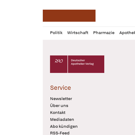
Deutsche Apotheker Ze
Profil
Daz
Politik
Wirtschaft
Pharmazie
Apothe
öffnen
Pur
Abo
öffnen
Deutscher Apotheker Verlag Logo
Service
Newsletter
Über uns
Kontakt
Mediadaten
Abo kündigen
RSS-Feed