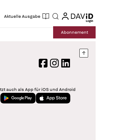
ogin
login
Aktuelle Ausgabe
Suche
Abo
nnement
Nach oben springen
Facebook
Instagram
LinkedIn
tzt auch als App für iOS und Android
Jetzt bei Google Play
Laden im App Store