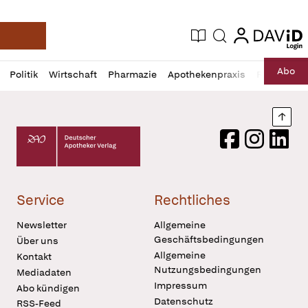
login
login
Aktuelle Ausgabe
Suche
Deutsche Apotheker Zeitung
Profil
Daz
Abo
Politik
Wirtschaft
Pharmazie
Apothekenpraxis
Recht
Sp
öffnen
Pur
Abo
öffnen
Nach
Deutscher Apotheker Verlag Logo
Facebook
Instagram
LinkedI
Service
Rechtliches
Newsletter
Allgemeine
Geschäftsbedingungen
Über uns
Allgemeine
Kontakt
Nutzungsbedingungen
Mediadaten
Impressum
Abo kündigen
Datenschutz
RSS-Feed