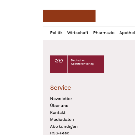
Deutsche Apotheker Ze
Profil
Daz
Politik
Wirtschaft
Pharmazie
Apothe
öffnen
Pur
Abo
öffnen
Deutscher Apotheker Verlag Logo
Service
Newsletter
Über uns
Kontakt
Mediadaten
Abo kündigen
RSS-Feed