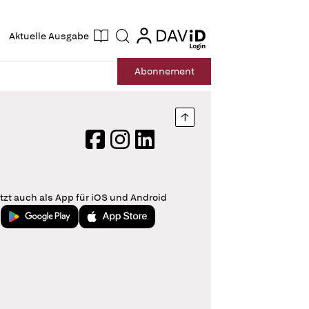
ogin
login
Aktuelle Ausgabe
Suche
Abo
nnement
Nach oben springen
Facebook
Instagram
LinkedIn
tzt auch als App für iOS und Android
Jetzt bei Google Play
Laden im App Store