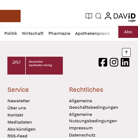
login
login
Aktuelle Ausgabe
Suche
Deutsche Apotheker Zeitung
Profil
Daz
Abo
Politik
Wirtschaft
Pharmazie
Apothekenpraxis
Recht
Sp
öffnen
Pur
Abo
öffnen
Nach
Deutscher Apotheker Verlag Logo
Facebook
Instagram
LinkedI
Service
Rechtliches
Newsletter
Allgemeine
Geschäftsbedingungen
Über uns
Allgemeine
Kontakt
Nutzungsbedingungen
Mediadaten
Impressum
Abo kündigen
Datenschutz
RSS-Feed