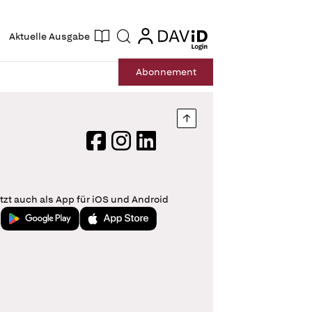
ogin
login
Aktuelle Ausgabe
Suche
Abo
nnement
Nach oben springen
Facebook
Instagram
LinkedIn
tzt auch als App für iOS und Android
Jetzt bei Google Play
Laden im App Store