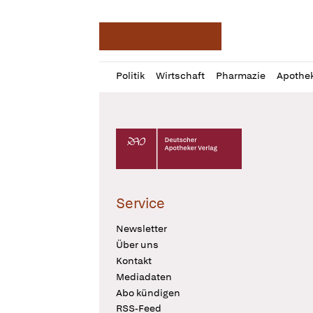
Deutsche Apotheker Ze
Profil
Daz
Politik
Wirtschaft
Pharmazie
Apothe
öffnen
Pur
Abo
öffnen
Deutscher Apotheker Verlag Logo
Service
Newsletter
Über uns
Kontakt
Mediadaten
Abo kündigen
RSS-Feed