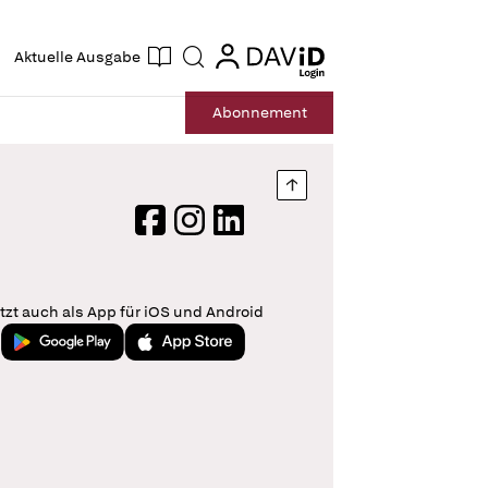
ogin
login
Aktuelle Ausgabe
Suche
Abo
nnement
Nach oben springen
Facebook
Instagram
LinkedIn
tzt auch als App für iOS und Android
Jetzt bei Google Play
Laden im App Store