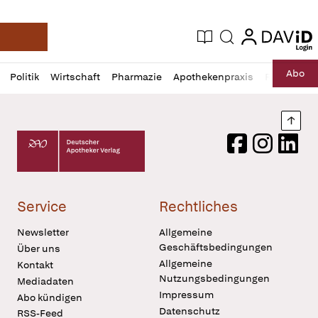
login
login
Aktuelle Ausgabe
Suche
Deutsche Apotheker Zeitung
Profil
Daz
Abo
Politik
Wirtschaft
Pharmazie
Apothekenpraxis
Recht
Sp
öffnen
Pur
Abo
öffnen
Nach
Deutscher Apotheker Verlag Logo
Facebook
Instagram
LinkedI
Service
Rechtliches
Newsletter
Allgemeine
Geschäftsbedingungen
Über uns
Allgemeine
Kontakt
Nutzungsbedingungen
Mediadaten
Impressum
Abo kündigen
Datenschutz
RSS-Feed