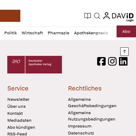
login
login
Aktuelle Ausgabe
Suche
Deutsche Apotheker Zeitung
Profil
Daz
Abo
Politik
Wirtschaft
Pharmazie
Apothekenpraxis
Recht
Sp
öffnen
Pur
Abo
öffnen
Nach
Deutscher Apotheker Verlag Logo
Facebook
Instagram
LinkedI
Service
Rechtliches
Newsletter
Allgemeine
Geschäftsbedingungen
Über uns
Allgemeine
Kontakt
Nutzungsbedingungen
Mediadaten
Impressum
Abo kündigen
Datenschutz
RSS-Feed