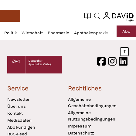
login
login
Aktuelle Ausgabe
Suche
Deutsche Apotheker Zeitung
Profil
Daz
Abo
Politik
Wirtschaft
Pharmazie
Apothekenpraxis
Recht
Sp
öffnen
Pur
Abo
öffnen
Nach
Deutscher Apotheker Verlag Logo
Facebook
Instagram
LinkedI
Service
Rechtliches
Newsletter
Allgemeine
Geschäftsbedingungen
Über uns
Allgemeine
Kontakt
Nutzungsbedingungen
Mediadaten
Impressum
Abo kündigen
Datenschutz
RSS-Feed