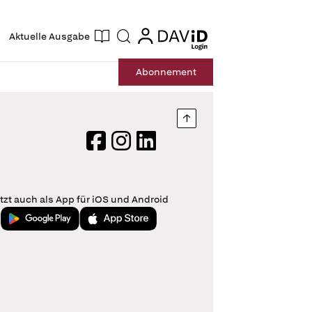
ogin
login
Aktuelle Ausgabe
Suche
Abo
nnement
Nach oben springen
Facebook
Instagram
LinkedIn
tzt auch als App für iOS und Android
Jetzt bei Google Play
Laden im App Store