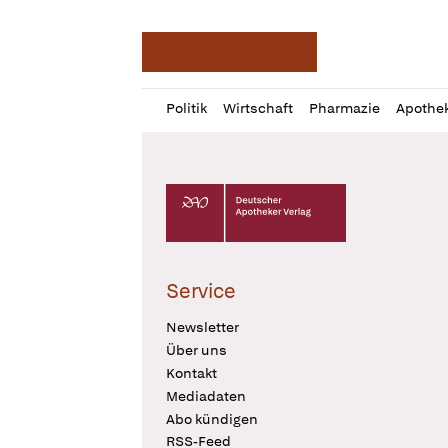
Deutsche Apotheker Ze
Profil
Daz
Politik
Wirtschaft
Pharmazie
Apothe
öffnen
Pur
Abo
öffnen
Deutscher Apotheker Verlag Logo
Service
Newsletter
Über uns
Kontakt
Mediadaten
Abo kündigen
RSS-Feed