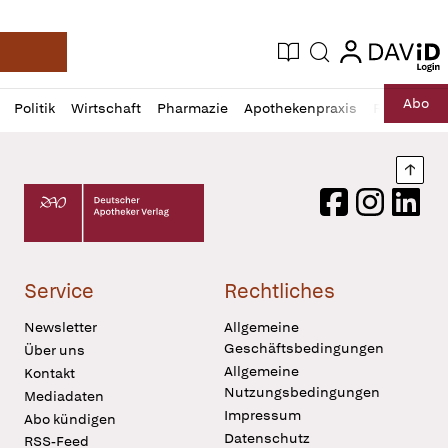
login
login
Aktuelle Ausgabe
Suche
Deutsche Apotheker Zeitung
Profil
Daz
Abo
Politik
Wirtschaft
Pharmazie
Apothekenpraxis
Recht
Sp
öffnen
Pur
Abo
öffnen
Nach
Deutscher Apotheker Verlag Logo
Facebook
Instagram
LinkedI
Service
Rechtliches
Newsletter
Allgemeine
Geschäftsbedingungen
Über uns
Allgemeine
Kontakt
Nutzungsbedingungen
Mediadaten
Impressum
Abo kündigen
Datenschutz
RSS-Feed