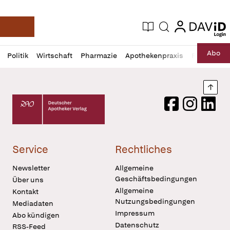
login
login
Aktuelle Ausgabe
Suche
Deutsche Apotheker Zeitung
Profil
Daz
Abo
Politik
Wirtschaft
Pharmazie
Apothekenpraxis
Recht
Sp
öffnen
Pur
Abo
öffnen
Nach
Deutscher Apotheker Verlag Logo
Facebook
Instagram
LinkedI
Service
Rechtliches
Newsletter
Allgemeine
Geschäftsbedingungen
Über uns
Allgemeine
Kontakt
Nutzungsbedingungen
Mediadaten
Impressum
Abo kündigen
Datenschutz
RSS-Feed