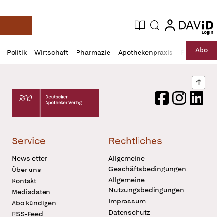
login
login
Aktuelle Ausgabe
Suche
Deutsche Apotheker Zeitung
Profil
Daz
Abo
Politik
Wirtschaft
Pharmazie
Apothekenpraxis
Recht
Sp
öffnen
Pur
Abo
öffnen
Nach
Deutscher Apotheker Verlag Logo
Facebook
Instagram
LinkedI
Service
Rechtliches
Newsletter
Allgemeine
Geschäftsbedingungen
Über uns
Allgemeine
Kontakt
Nutzungsbedingungen
Mediadaten
Impressum
Abo kündigen
Datenschutz
RSS-Feed