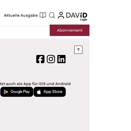
ogin
login
Aktuelle Ausgabe
Suche
Abo
nnement
Nach oben springen
Facebook
Instagram
LinkedIn
tzt auch als App für iOS und Android
Jetzt bei Google Play
Laden im App Store