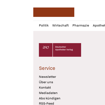
Deutsche Apotheker Ze
Profil
Daz
Politik
Wirtschaft
Pharmazie
Apothe
öffnen
Pur
Abo
öffnen
Deutscher Apotheker Verlag Logo
Service
Newsletter
Über uns
Kontakt
Mediadaten
Abo kündigen
RSS-Feed