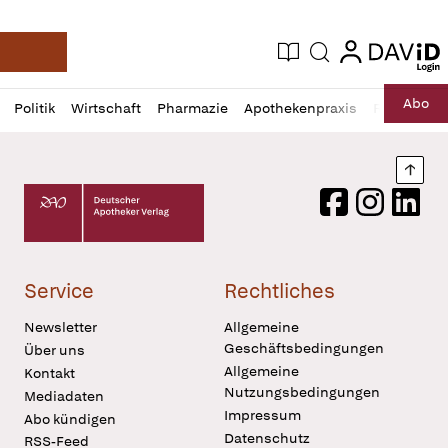
login
login
Aktuelle Ausgabe
Suche
Deutsche Apotheker Zeitung
Profil
Daz
Abo
Politik
Wirtschaft
Pharmazie
Apothekenpraxis
Recht
Sp
öffnen
Pur
Abo
öffnen
Nach
Deutscher Apotheker Verlag Logo
Facebook
Instagram
LinkedI
Service
Rechtliches
Newsletter
Allgemeine
Geschäftsbedingungen
Über uns
Allgemeine
Kontakt
Nutzungsbedingungen
Mediadaten
Impressum
Abo kündigen
Datenschutz
RSS-Feed