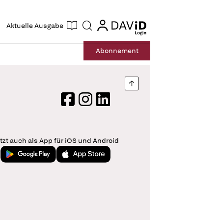
ogin
login
Aktuelle Ausgabe
Suche
Abo
nnement
Nach oben springen
Facebook
Instagram
LinkedIn
tzt auch als App für iOS und Android
Jetzt bei Google Play
Laden im App Store