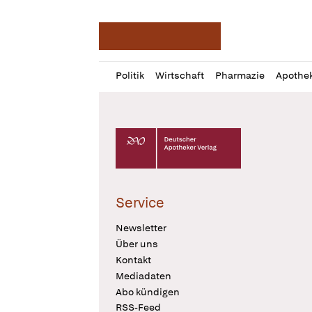
Deutsche Apotheker Ze
Profil
Daz
Politik
Wirtschaft
Pharmazie
Apothe
öffnen
Pur
Abo
öffnen
Deutscher Apotheker Verlag Logo
Service
Newsletter
Über uns
Kontakt
Mediadaten
Abo kündigen
RSS-Feed