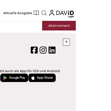
ogin
login
Aktuelle Ausgabe
Suche
Abo
nnement
Nach oben springen
Facebook
Instagram
LinkedIn
tzt auch als App für iOS und Android
Jetzt bei Google Play
Laden im App Store