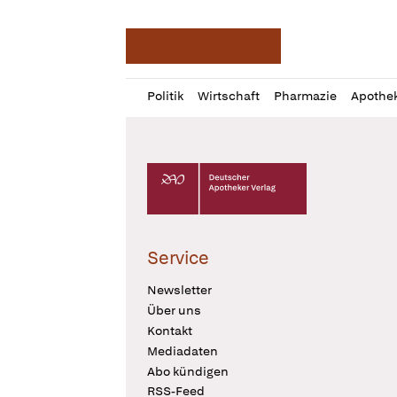
Deutsche Apotheker Ze
Profil
Daz
Politik
Wirtschaft
Pharmazie
Apothe
öffnen
Pur
Abo
öffnen
Deutscher Apotheker Verlag Logo
Service
Newsletter
Über uns
Kontakt
Mediadaten
Abo kündigen
RSS-Feed