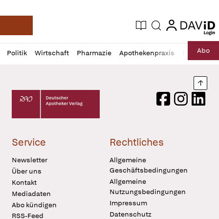
login
login
Aktuelle Ausgabe
Suche
Deutsche Apotheker Zeitung
Profil
Daz
Abo
Politik
Wirtschaft
Pharmazie
Apothekenpraxis
Recht
Sp
öffnen
Pur
Abo
öffnen
Nach
Deutscher Apotheker Verlag Logo
Facebook
Instagram
LinkedI
Service
Rechtliches
Newsletter
Allgemeine
Geschäftsbedingungen
Über uns
Allgemeine
Kontakt
Nutzungsbedingungen
Mediadaten
Impressum
Abo kündigen
Datenschutz
RSS-Feed