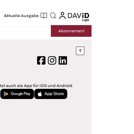
ogin
login
Aktuelle Ausgabe
Suche
Abo
nnement
Nach oben springen
Facebook
Instagram
LinkedIn
tzt auch als App für iOS und Android
Jetzt bei Google Play
Laden im App Store