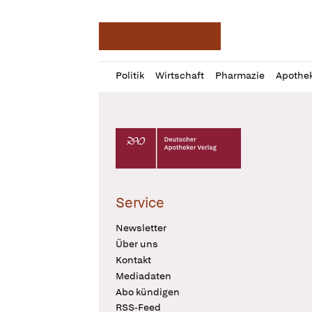
Deutsche Apotheker Ze
Profil
Daz
Politik
Wirtschaft
Pharmazie
Apothe
öffnen
Pur
Abo
öffnen
Deutscher Apotheker Verlag Logo
Service
Newsletter
Über uns
Kontakt
Mediadaten
Abo kündigen
RSS-Feed