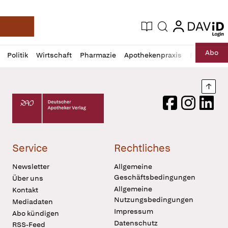
login
login
Aktuelle Ausgabe
Suche
Deutsche Apotheker Zeitung
Profil
Daz
Abo
Politik
Wirtschaft
Pharmazie
Apothekenpraxis
Recht
Sp
öffnen
Pur
Abo
öffnen
Nach
Deutscher Apotheker Verlag Logo
Facebook
Instagram
LinkedI
Service
Rechtliches
Newsletter
Allgemeine
Geschäftsbedingungen
Über uns
Allgemeine
Kontakt
Nutzungsbedingungen
Mediadaten
Impressum
Abo kündigen
Datenschutz
RSS-Feed