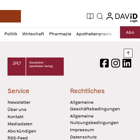
login
login
Aktuelle Ausgabe
Suche
Deutsche Apotheker Zeitung
Profil
Daz
Abo
Politik
Wirtschaft
Pharmazie
Apothekenpraxis
Recht
Sp
öffnen
Pur
Abo
öffnen
Nach
Deutscher Apotheker Verlag Logo
Facebook
Instagram
LinkedI
Service
Rechtliches
Newsletter
Allgemeine
Geschäftsbedingungen
Über uns
Allgemeine
Kontakt
Nutzungsbedingungen
Mediadaten
Impressum
Abo kündigen
Datenschutz
RSS-Feed