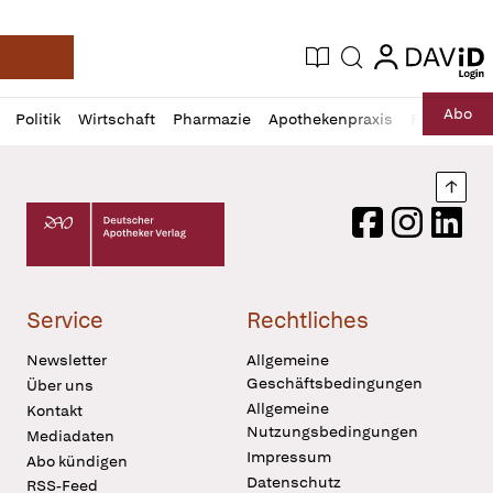
login
login
Aktuelle Ausgabe
Suche
Deutsche Apotheker Zeitung
Profil
Daz
Abo
Politik
Wirtschaft
Pharmazie
Apothekenpraxis
Recht
Sp
öffnen
Pur
Abo
öffnen
Nach
Deutscher Apotheker Verlag Logo
Facebook
Instagram
LinkedI
Service
Rechtliches
Newsletter
Allgemeine
Geschäftsbedingungen
Über uns
Allgemeine
Kontakt
Nutzungsbedingungen
Mediadaten
Impressum
Abo kündigen
Datenschutz
RSS-Feed