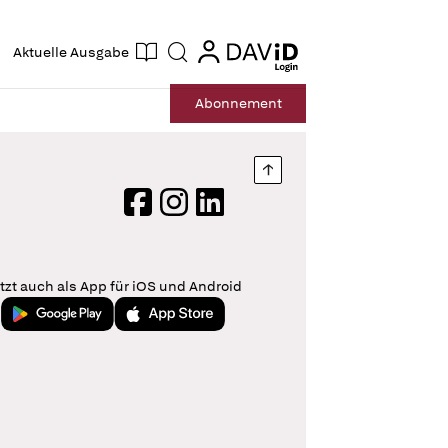
ogin
login
Aktuelle Ausgabe
Suche
Abo
nnement
Nach oben springen
Facebook
Instagram
LinkedIn
tzt auch als App für iOS und Android
Jetzt bei Google Play
Laden im App Store