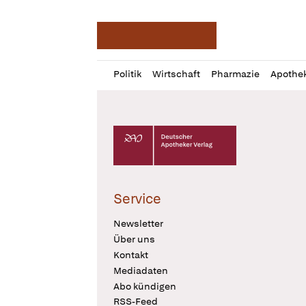
Deutsche Apotheker Ze
Profil
Daz
Politik
Wirtschaft
Pharmazie
Apothe
öffnen
Pur
Abo
öffnen
Deutscher Apotheker Verlag Logo
Service
Newsletter
Über uns
Kontakt
Mediadaten
Abo kündigen
RSS-Feed