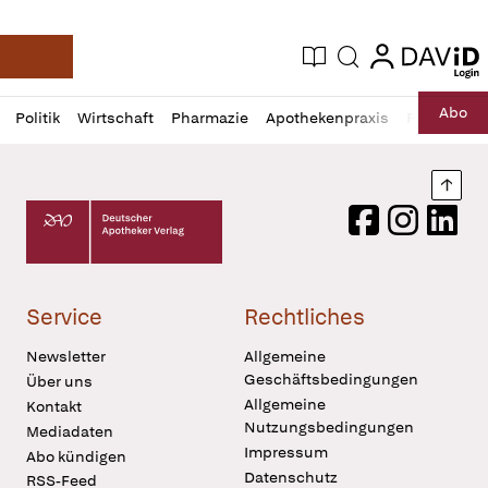
login
login
Aktuelle Ausgabe
Suche
Deutsche Apotheker Zeitung
Profil
Daz
Abo
Politik
Wirtschaft
Pharmazie
Apothekenpraxis
Recht
Sp
öffnen
Pur
Abo
öffnen
Nach
Deutscher Apotheker Verlag Logo
Facebook
Instagram
LinkedI
Service
Rechtliches
Newsletter
Allgemeine
Geschäftsbedingungen
Über uns
Allgemeine
Kontakt
Nutzungsbedingungen
Mediadaten
Impressum
Abo kündigen
Datenschutz
RSS-Feed