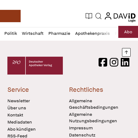
login
login
Aktuelle Ausgabe
Suche
Deutsche Apotheker Zeitung
Profil
Daz
Abo
Politik
Wirtschaft
Pharmazie
Apothekenpraxis
Recht
Sp
öffnen
Pur
Abo
öffnen
Nach
Deutscher Apotheker Verlag Logo
Facebook
Instagram
LinkedI
Service
Rechtliches
Newsletter
Allgemeine
Geschäftsbedingungen
Über uns
Allgemeine
Kontakt
Nutzungsbedingungen
Mediadaten
Impressum
Abo kündigen
Datenschutz
RSS-Feed