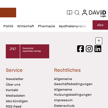
login
login
Aktuelle Ausgabe
Suche
Deutsche Apotheker Zeitung
Profil
Daz
Abo
Politik
Wirtschaft
Pharmazie
Apothekenpraxis
Recht
Sp
öffnen
Pur
Abo
öffnen
Nach
Deutscher Apotheker Verlag Logo
Facebook
Instagram
LinkedI
Service
Rechtliches
Newsletter
Allgemeine
Geschäftsbedingungen
Über uns
Allgemeine
Kontakt
Nutzungsbedingungen
Mediadaten
Impressum
Abo kündigen
Datenschutz
RSS-Feed