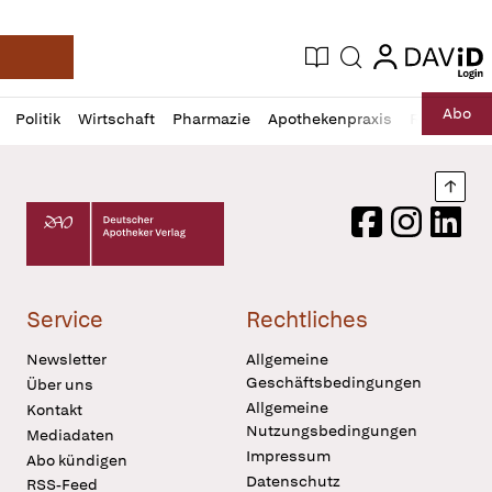
login
login
Aktuelle Ausgabe
Suche
Deutsche Apotheker Zeitung
Profil
Daz
Abo
Politik
Wirtschaft
Pharmazie
Apothekenpraxis
Recht
Sp
öffnen
Pur
Abo
öffnen
Nach
Deutscher Apotheker Verlag Logo
Facebook
Instagram
LinkedI
Service
Rechtliches
Newsletter
Allgemeine
Geschäftsbedingungen
Über uns
Allgemeine
Kontakt
Nutzungsbedingungen
Mediadaten
Impressum
Abo kündigen
Datenschutz
RSS-Feed