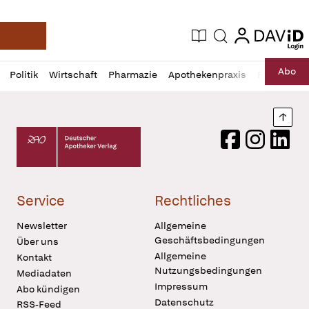
login
login
Aktuelle Ausgabe
Suche
Deutsche Apotheker Zeitung
Profil
Daz
Abo
Politik
Wirtschaft
Pharmazie
Apothekenpraxis
Recht
Sp
öffnen
Pur
Abo
öffnen
Nach
Deutscher Apotheker Verlag Logo
Facebook
Instagram
LinkedI
Service
Rechtliches
Newsletter
Allgemeine
Geschäftsbedingungen
Über uns
Allgemeine
Kontakt
Nutzungsbedingungen
Mediadaten
Impressum
Abo kündigen
Datenschutz
RSS-Feed