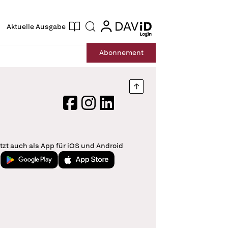
ogin
login
Aktuelle Ausgabe
Suche
Abo
nnement
Nach oben springen
Facebook
Instagram
LinkedIn
tzt auch als App für iOS und Android
Jetzt bei Google Play
Laden im App Store