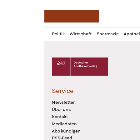
Deutsche Apotheker Ze
Profil
Daz
Politik
Wirtschaft
Pharmazie
Apothe
öffnen
Pur
Abo
öffnen
Deutscher Apotheker Verlag Logo
Service
Newsletter
Über uns
Kontakt
Mediadaten
Abo kündigen
RSS-Feed