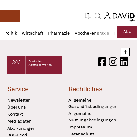
login
login
Aktuelle Ausgabe
Suche
Deutsche Apotheker Zeitung
Profil
Daz
Abo
Politik
Wirtschaft
Pharmazie
Apothekenpraxis
Recht
Sp
öffnen
Pur
Abo
öffnen
Nach
Deutscher Apotheker Verlag Logo
Facebook
Instagram
LinkedI
Service
Rechtliches
Newsletter
Allgemeine
Geschäftsbedingungen
Über uns
Allgemeine
Kontakt
Nutzungsbedingungen
Mediadaten
Impressum
Abo kündigen
Datenschutz
RSS-Feed