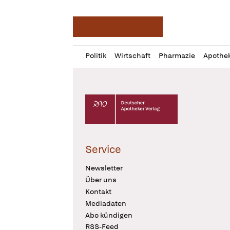
Deutsche Apotheker Ze
Profil
Daz
Politik
Wirtschaft
Pharmazie
Apothe
öffnen
Pur
Abo
öffnen
Deutscher Apotheker Verlag Logo
Service
Newsletter
Über uns
Kontakt
Mediadaten
Abo kündigen
RSS-Feed