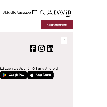
ogin
login
Aktuelle Ausgabe
Suche
Abo
nnement
Nach oben springen
Facebook
Instagram
LinkedIn
tzt auch als App für iOS und Android
Jetzt bei Google Play
Laden im App Store