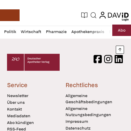
login
login
Aktuelle Ausgabe
Suche
Deutsche Apotheker Zeitung
Profil
Daz
Abo
Politik
Wirtschaft
Pharmazie
Apothekenpraxis
Recht
Sp
öffnen
Pur
Abo
öffnen
Nach
Deutscher Apotheker Verlag Logo
Facebook
Instagram
LinkedI
Service
Rechtliches
Newsletter
Allgemeine
Geschäftsbedingungen
Über uns
Allgemeine
Kontakt
Nutzungsbedingungen
Mediadaten
Impressum
Abo kündigen
Datenschutz
RSS-Feed