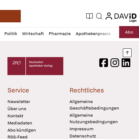
login
login
Aktuelle Ausgabe
Suche
Deutsche Apotheker Zeitung
Profil
Daz
Abo
Politik
Wirtschaft
Pharmazie
Apothekenpraxis
Recht
Sp
öffnen
Pur
Abo
öffnen
Nach
Deutscher Apotheker Verlag Logo
Facebook
Instagram
LinkedI
Service
Rechtliches
Newsletter
Allgemeine
Geschäftsbedingungen
Über uns
Allgemeine
Kontakt
Nutzungsbedingungen
Mediadaten
Impressum
Abo kündigen
Datenschutz
RSS-Feed