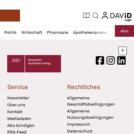
login
login
Aktuelle Ausgabe
Suche
Deutsche Apotheker Zeitung
Profil
Daz
Abo
Politik
Wirtschaft
Pharmazie
Apothekenpraxis
Recht
Sp
öffnen
Pur
Abo
öffnen
Nach
Deutscher Apotheker Verlag Logo
Facebook
Instagram
LinkedI
Service
Rechtliches
Newsletter
Allgemeine
Geschäftsbedingungen
Über uns
Allgemeine
Kontakt
Nutzungsbedingungen
Mediadaten
Impressum
Abo kündigen
Datenschutz
RSS-Feed