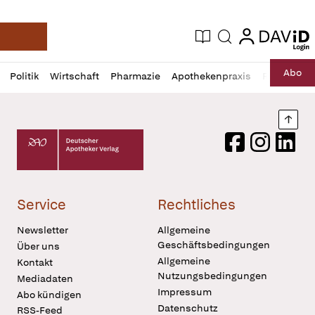
login
login
Aktuelle Ausgabe
Suche
Deutsche Apotheker Zeitung
Profil
Daz
Abo
Politik
Wirtschaft
Pharmazie
Apothekenpraxis
Recht
Sp
öffnen
Pur
Abo
öffnen
Nach
Deutscher Apotheker Verlag Logo
Facebook
Instagram
LinkedI
Service
Rechtliches
Newsletter
Allgemeine
Geschäftsbedingungen
Über uns
Allgemeine
Kontakt
Nutzungsbedingungen
Mediadaten
Impressum
Abo kündigen
Datenschutz
RSS-Feed