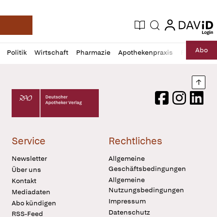
login
login
Aktuelle Ausgabe
Suche
Deutsche Apotheker Zeitung
Profil
Daz
Abo
Politik
Wirtschaft
Pharmazie
Apothekenpraxis
Recht
Sp
öffnen
Pur
Abo
öffnen
Nach
Deutscher Apotheker Verlag Logo
Facebook
Instagram
LinkedI
Service
Rechtliches
Newsletter
Allgemeine
Geschäftsbedingungen
Über uns
Allgemeine
Kontakt
Nutzungsbedingungen
Mediadaten
Impressum
Abo kündigen
Datenschutz
RSS-Feed