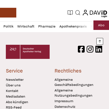
login
login
Aktuelle Ausgabe
Suche
Deutsche Apotheker Zeitung
Profil
Daz
Abo
Politik
Wirtschaft
Pharmazie
Apothekenpraxis
Recht
Sp
öffnen
Pur
Abo
öffnen
Nach
Deutscher Apotheker Verlag Logo
Facebook
Instagram
LinkedI
Service
Rechtliches
Newsletter
Allgemeine
Geschäftsbedingungen
Über uns
Allgemeine
Kontakt
Nutzungsbedingungen
Mediadaten
Impressum
Abo kündigen
Datenschutz
RSS-Feed