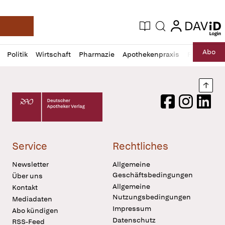
login
login
Aktuelle Ausgabe
Suche
Deutsche Apotheker Zeitung
Profil
Daz
Abo
Politik
Wirtschaft
Pharmazie
Apothekenpraxis
Recht
Sp
öffnen
Pur
Abo
öffnen
Nach
Deutscher Apotheker Verlag Logo
Facebook
Instagram
LinkedI
Service
Rechtliches
Newsletter
Allgemeine
Geschäftsbedingungen
Über uns
Allgemeine
Kontakt
Nutzungsbedingungen
Mediadaten
Impressum
Abo kündigen
Datenschutz
RSS-Feed