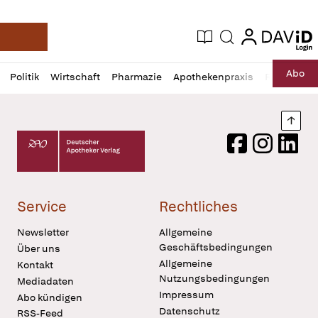
login
login
Aktuelle Ausgabe
Suche
Deutsche Apotheker Zeitung
Profil
Daz
Abo
Politik
Wirtschaft
Pharmazie
Apothekenpraxis
Recht
Sp
öffnen
Pur
Abo
öffnen
Nach
Deutscher Apotheker Verlag Logo
Facebook
Instagram
LinkedI
Service
Rechtliches
Newsletter
Allgemeine
Geschäftsbedingungen
Über uns
Allgemeine
Kontakt
Nutzungsbedingungen
Mediadaten
Impressum
Abo kündigen
Datenschutz
RSS-Feed