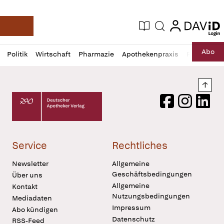
login
login
Aktuelle Ausgabe
Suche
Deutsche Apotheker Zeitung
Profil
Daz
Abo
Politik
Wirtschaft
Pharmazie
Apothekenpraxis
Recht
Sp
öffnen
Pur
Abo
öffnen
Nach
Deutscher Apotheker Verlag Logo
Facebook
Instagram
LinkedI
Service
Rechtliches
Newsletter
Allgemeine
Geschäftsbedingungen
Über uns
Allgemeine
Kontakt
Nutzungsbedingungen
Mediadaten
Impressum
Abo kündigen
Datenschutz
RSS-Feed