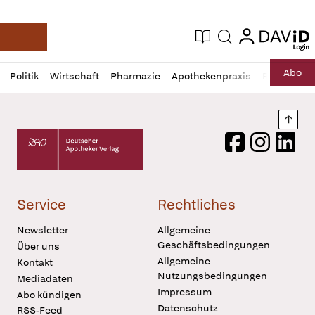
login
login
Aktuelle Ausgabe
Suche
Deutsche Apotheker Zeitung
Profil
Daz
Abo
Politik
Wirtschaft
Pharmazie
Apothekenpraxis
Recht
Sp
öffnen
Pur
Abo
öffnen
Nach
Deutscher Apotheker Verlag Logo
Facebook
Instagram
LinkedI
Service
Rechtliches
Newsletter
Allgemeine
Geschäftsbedingungen
Über uns
Allgemeine
Kontakt
Nutzungsbedingungen
Mediadaten
Impressum
Abo kündigen
Datenschutz
RSS-Feed